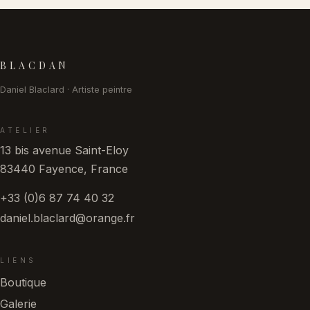
Pied de page
BLACDAN
Daniel Blaclard · Artiste peintre
ATELIER
13 bis avenue Saint-Eloy
83440 Fayence, France
+33 (0)6 87 74 40 32
daniel.blaclard@orange.fr
LIENS
Boutique
Galerie