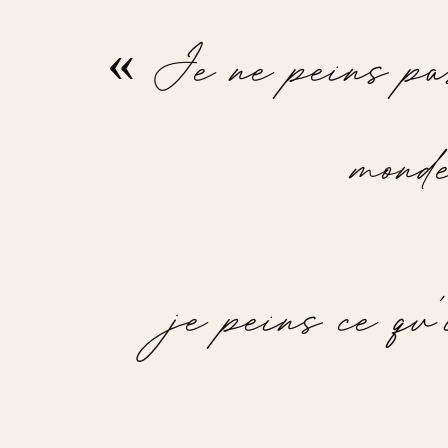
BLACDAN
BOUTIQUE
GALERIE
L'ARTISTE
CONTACT
FR
/
EN
/
« Je ne peins pa
BLACDAN
mond
je peins ce qu
Sur demande
PAYSAGE
PIÈCE UNIQUE