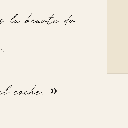
中
s la beauté du
e,
'il cache. »