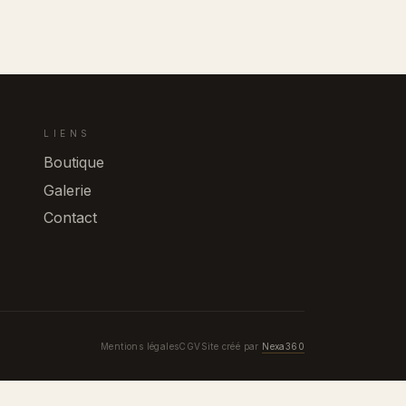
LIENS
Boutique
Galerie
Contact
Mentions légales
CGV
Site créé par
Nexa360