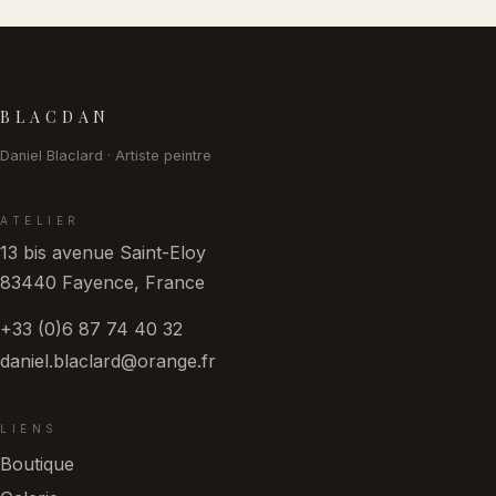
Pied de page
BLACDAN
Daniel Blaclard · Artiste peintre
ATELIER
13 bis avenue Saint-Eloy
83440 Fayence, France
+33 (0)6 87 74 40 32
daniel.blaclard@orange.fr
LIENS
Boutique