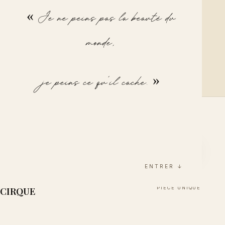
« Je ne peins pas la beauté du
BLACDAN
monde,
BLACDAN
je peins ce qu'il cache. »
ENTRER ↓
Sur demande
LES TOILETTES/LES JEUX DU
CIRQUE
PIÈCE UNIQUE