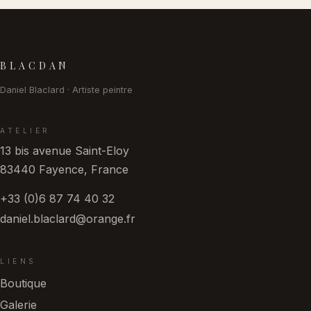
Pied de page
BLACDAN
Daniel Blaclard · Artiste peintre
ATELIER
13 bis avenue Saint-Eloy
83440 Fayence, France
+33 (0)6 87 74 40 32
daniel.blaclard@orange.fr
LIENS
Boutique
Galerie