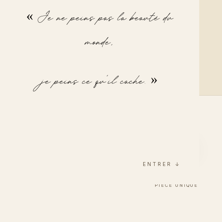
« Je ne peins pas la beauté du
BLACDAN
monde,
BLACDAN
je peins ce qu'il cache. »
ENTRER ↓
Sur demande
LES JEUX DU CIRQUE
PIÈCE UNIQUE