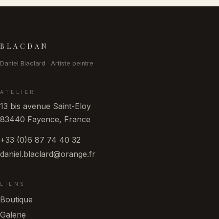
Pied de page
BLACDAN
Daniel Blaclard · Artiste peintre
ATELIER
13 bis avenue Saint-Eloy
83440 Fayence, France
+33 (0)6 87 74 40 32
daniel.blaclard@orange.fr
LIENS
Boutique
Galerie