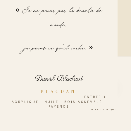
« Je ne peins pas la beauté du
BLACDAN
monde,
BLACDAN
je peins ce qu'il cache. »
Daniel Blaclard
BLACDAN
ENTRER ↓
ACRYLIQUE · HUILE · BOIS ASSEMBLÉ ·
Sur demande
LES JEUX DU CIRQUE
FAYENCE
PIÈCE UNIQUE