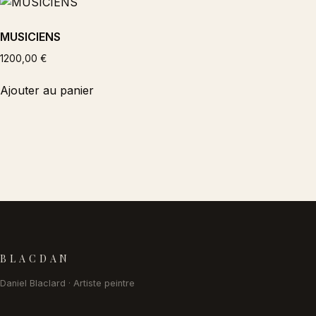
MUSICIENS
1200,00
€
Ajouter au panier
Pied de page
BLACDAN
Daniel Blaclard · Artiste peintre