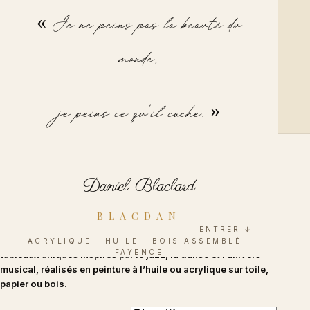
« Je ne peins pas la beauté du
BLACDAN
monde,
Musiciens
je peins ce qu'il cache. »
Daniel Blaclard
Mes peintures de musiciens capturent l’énergie et l’émotion
BLACDAN
de la musique. Chaque oeuvre est une interprétation visuelle
ENTRER ↓
du rythme, du mouvement et de la passion. Découvrez des
ACRYLIQUE · HUILE · BOIS ASSEMBLÉ ·
FAYENCE
tableaux uniques inspirés par le jazz, la danse et l’univers
musical, réalisés en peinture à l’huile ou acrylique sur toile,
papier ou bois.