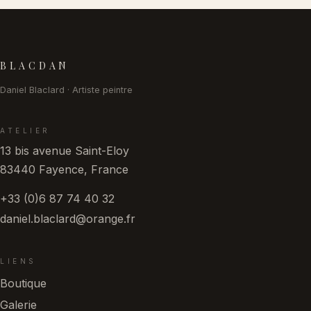
Pied de page
BLACDAN
Daniel Blaclard · Artiste peintre
ATELIER
13 bis avenue Saint-Eloy
83440 Fayence, France
+33 (0)6 87 74 40 32
daniel.blaclard@orange.fr
LIENS
Boutique
Galerie